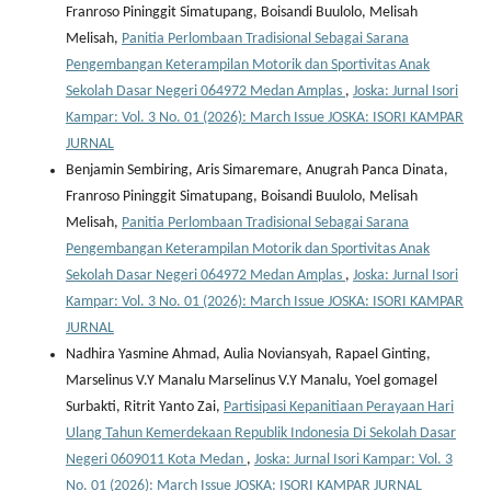
Franroso Pininggit Simatupang, Boisandi Buulolo, Melisah
Melisah,
Panitia Perlombaan Tradisional Sebagai Sarana
Pengembangan Keterampilan Motorik dan Sportivitas Anak
Sekolah Dasar Negeri 064972 Medan Amplas
,
Joska: Jurnal Isori
Kampar: Vol. 3 No. 01 (2026): March Issue JOSKA: ISORI KAMPAR
JURNAL
Benjamin Sembiring, Aris Simaremare, Anugrah Panca Dinata,
Franroso Pininggit Simatupang, Boisandi Buulolo, Melisah
Melisah,
Panitia Perlombaan Tradisional Sebagai Sarana
Pengembangan Keterampilan Motorik dan Sportivitas Anak
Sekolah Dasar Negeri 064972 Medan Amplas
,
Joska: Jurnal Isori
Kampar: Vol. 3 No. 01 (2026): March Issue JOSKA: ISORI KAMPAR
JURNAL
Nadhira Yasmine Ahmad, Aulia Noviansyah, Rapael Ginting,
Marselinus V.Y Manalu Marselinus V.Y Manalu, Yoel gomagel
Surbakti, Ritrit Yanto Zai,
Partisipasi Kepanitiaan Perayaan Hari
Ulang Tahun Kemerdekaan Republik Indonesia Di Sekolah Dasar
Negeri 0609011 Kota Medan
,
Joska: Jurnal Isori Kampar: Vol. 3
No. 01 (2026): March Issue JOSKA: ISORI KAMPAR JURNAL