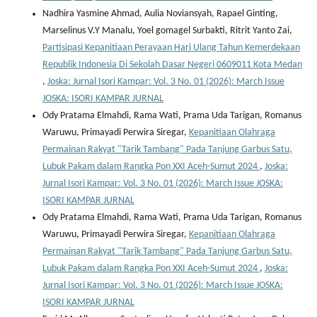
Nadhira Yasmine Ahmad, Aulia Noviansyah, Rapael Ginting,
Marselinus V.Y Manalu, Yoel gomagel Surbakti, Ritrit Yanto Zai,
Partisipasi Kepanitiaan Perayaan Hari Ulang Tahun Kemerdekaan
Republik Indonesia Di Sekolah Dasar Negeri 0609011 Kota Medan
,
Joska: Jurnal Isori Kampar: Vol. 3 No. 01 (2026): March Issue
JOSKA: ISORI KAMPAR JURNAL
Ody Pratama Elmahdi, Rama Wati, Prama Uda Tarigan, Romanus
Waruwu, Primayadi Perwira Siregar,
Kepanitiaan Olahraga
Permainan Rakyat "Tarik Tambang" Pada Tanjung Garbus Satu,
Lubuk Pakam dalam Rangka Pon XXI Aceh-Sumut 2024
,
Joska:
Jurnal Isori Kampar: Vol. 3 No. 01 (2026): March Issue JOSKA:
ISORI KAMPAR JURNAL
Ody Pratama Elmahdi, Rama Wati, Prama Uda Tarigan, Romanus
Waruwu, Primayadi Perwira Siregar,
Kepanitiaan Olahraga
Permainan Rakyat "Tarik Tambang" Pada Tanjung Garbus Satu,
Lubuk Pakam dalam Rangka Pon XXI Aceh-Sumut 2024
,
Joska:
Jurnal Isori Kampar: Vol. 3 No. 01 (2026): March Issue JOSKA:
ISORI KAMPAR JURNAL