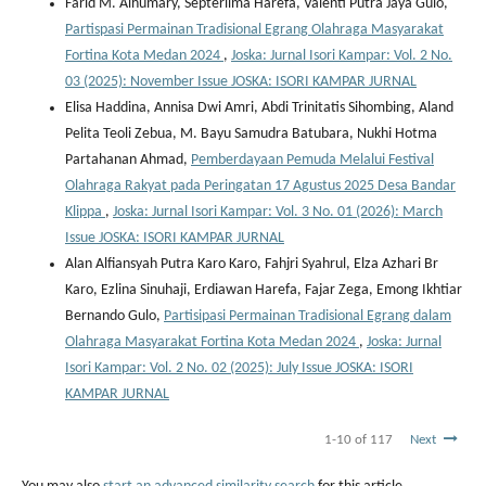
Farid M. Alhumary, Septerlima Harefa, Valenti Putra Jaya Gulo,
Partispasi Permainan Tradisional Egrang Olahraga Masyarakat
Fortina Kota Medan 2024
,
Joska: Jurnal Isori Kampar: Vol. 2 No.
03 (2025): November Issue JOSKA: ISORI KAMPAR JURNAL
Elisa Haddina, Annisa Dwi Amri, Abdi Trinitatis Sihombing, Aland
Pelita Teoli Zebua, M. Bayu Samudra Batubara, Nukhi Hotma
Partahanan Ahmad,
Pemberdayaan Pemuda Melalui Festival
Olahraga Rakyat pada Peringatan 17 Agustus 2025 Desa Bandar
Klippa
,
Joska: Jurnal Isori Kampar: Vol. 3 No. 01 (2026): March
Issue JOSKA: ISORI KAMPAR JURNAL
Alan Alfiansyah Putra Karo Karo, Fahjri Syahrul, Elza Azhari Br
Karo, Ezlina Sinuhaji, Erdiawan Harefa, Fajar Zega, Emong Ikhtiar
Bernando Gulo,
Partisipasi Permainan Tradisional Egrang dalam
Olahraga Masyarakat Fortina Kota Medan 2024
,
Joska: Jurnal
Isori Kampar: Vol. 2 No. 02 (2025): July Issue JOSKA: ISORI
KAMPAR JURNAL
1-10 of 117
Next