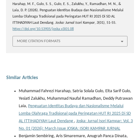
Harahap, M. F., Gulo, S. S., Gulo, E. S., Zalukhu, Y., Ramadhan, M. N., &
Laia, D. P. (2026). Penguatan Identitas Budaya dan Nasionalisme Melalui
Lomba Olahraga Tradisional pada Peringatan HUT RI 2025 Di SD AL
ITTIHADIYAH Laut Dendang.
Joska: Jurnal Isori Kampar
,
3
(01), 51-55.
https://doi.org/10.53905/joska.v3i01.08
MORE CITATION FORMATS
Similar Articles
Muhammad Fahrezi Harahap, Satria Solala Gulo, Elta Sarif Gulo,
Yesiati Zalukhu, Muhammad Naufal Ramadhan, Deddy Putrawan
Laia,
Penguatan Identitas Budaya dan Nasionalisme Melalui
Lomba Olahraga Tradisional pada Peringatan HUT RI 2025 Di SD
AL ITTIHADIYAH Laut Dendang
,
Joska: Jurnal Isori Kampar: Vol. 3
No. 01 (2026): March Issue JOSKA: ISORI KAMPAR JURNAL
Benjamin Sembiring, Aris Simaremare, Anugrah Panca Dinata,