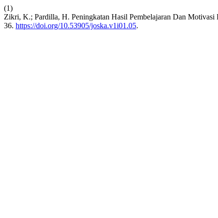
(1)
Zikri, K.; Pardilla, H. Peningkatan Hasil Pembelajaran Dan Motiv
36.
https://doi.org/10.53905/joska.v1i01.05
.